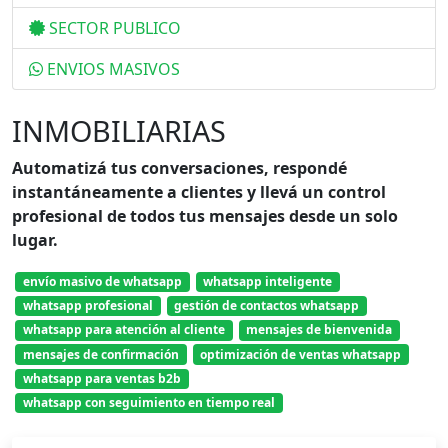
SECTOR PUBLICO
ENVIOS MASIVOS
INMOBILIARIAS
Automatizá tus conversaciones, respondé
instantáneamente a clientes y llevá un control
profesional de todos tus mensajes desde un solo
lugar.
envío masivo de whatsapp
whatsapp inteligente
whatsapp profesional
gestión de contactos whatsapp
whatsapp para atención al cliente
mensajes de bienvenida
mensajes de confirmación
optimización de ventas whatsapp
whatsapp para ventas b2b
whatsapp con seguimiento en tiempo real