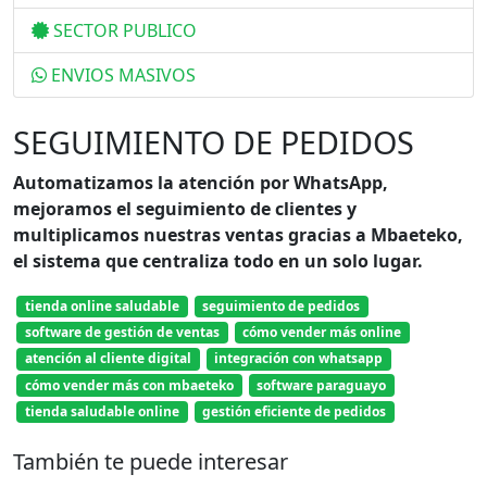
SECTOR PUBLICO
ENVIOS MASIVOS
SEGUIMIENTO DE PEDIDOS
Automatizamos la atención por WhatsApp,
mejoramos el seguimiento de clientes y
multiplicamos nuestras ventas gracias a Mbaeteko,
el sistema que centraliza todo en un solo lugar.
tienda online saludable
seguimiento de pedidos
software de gestión de ventas
cómo vender más online
atención al cliente digital
integración con whatsapp
cómo vender más con mbaeteko
software paraguayo
tienda saludable online
gestión eficiente de pedidos
También te puede interesar