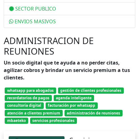
SECTOR PUBLICO
ENVIOS MASIVOS
ADMINISTRACION DE
REUNIONES
Un socio digital que te ayuda a no perder citas,
agilizar cobros y brindar un servicio premium a tus
clientes.
whatsapp para abogados
gestión de clientes profesionales
recordatorios de pagos
agenda inteligente
consultoría digital
facturación por whatsapp
atención a clientes premium
administración de reuniones
mbaeteko
servicios profesionales