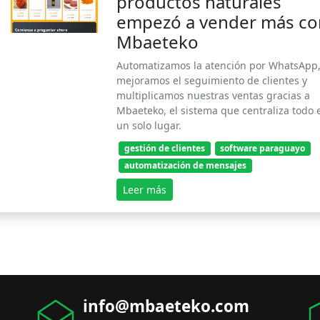
productos naturales
empezó a vender más co
Mbaeteko
Automatizamos la atención por WhatsApp
mejoramos el seguimiento de clientes y
multiplicamos nuestras ventas gracias a
Mbaeteko, el sistema que centraliza todo 
un solo lugar.
gestión de clientes
software paraguayo
automatización de mensajes
Leer más
info@mbaeteko.com