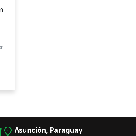
n
,
en
Asunción, Paraguay