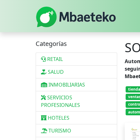
S
Categorías
RETAIL
Autom
segui
SALUD
Mbaete
INMOBILIARIAS
tienda
SERVICIOS
venta
PROFESIONALES
contro
autom
HOTELES
TURISMO