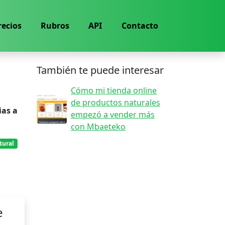
recios
Rubros
API
Contacto
También te puede interesar
Cómo mi tienda online
de productos naturales
ias a
empezó a vender más
con Mbaeteko
tural
e