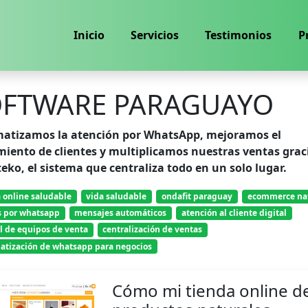
Inicio
Servicios
Testimonios
P
OFTWARE PARAGUAYO
atizamos la atención por WhatsApp, mejoramos el
miento de clientes y multiplicamos nuestras ventas grac
ko, el sistema que centraliza todo en un solo lugar.
 online saludable
vida saludable
ondafit paraguay
ecommerce na
s por whatsapp
mensajes automáticos
atención al cliente digital
l de equipos de venta
centralización de ventas
atización de whatsapp para negocios
Cómo mi tienda online d